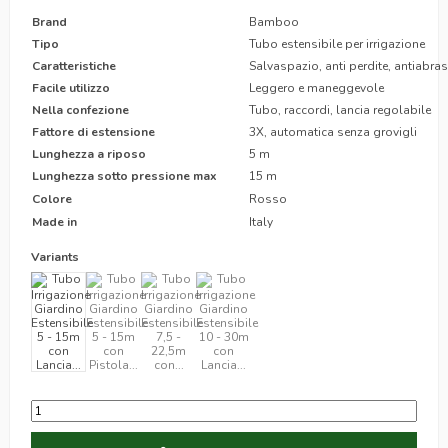
Brand
Bamboo
Tipo
Tubo estensibile per irrigazione
Caratteristiche
Salvaspazio, anti perdite, antiabra
Facile
utilizzo
Leggero e maneggevole
Nella
confezione
Tubo, raccordi, lancia regolabile
Fattore di estensione
3X, automatica senza grovigli
Lunghezza
a
riposo
5 m
Lunghezza
sotto
pressione
max
15 m
Colore
Rosso
Made
in
Italy
Variants