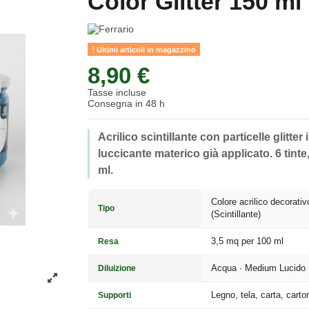
Color Glitter 150 ml
Ultimi articoli in magazzino
8,90 €
Tasse incluse
Consegna in 48 h
Acrilico scintillante con particelle glitter
luccicante materico già applicato. 6 tinte
ml.
Colore acrilico decorativ
Tipo
(Scintillante)
3,5 mq per 100 ml
Resa
Acqua · Medium Lucido
Diluizione
Legno, tela, carta, carto
Supporti