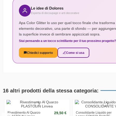
1
Le particelle glitter tendono a depositarsi sul fondo della bo
Le idee di Dolores
⚠ Passaggio obbligatorio prima di ogni applicazione
Esperta di decoupage e arti decorative
Apa Color Glitter lo uso per quel tocco finale che trasform
Prepara il supporto
2
elemento decorativo, una parte di sfondo — per aggiungere p
Per far risaltare il glitter, applica prima una base di colore p
la superficie invece di sembrare appiccicati sopra.
pezzo di scarto prima.
Stai pensando a un tocco scintillante per il tuo prossimo progetto? S
Applica con pennello piatto
3
Usa un pennello morbido e piatto. Stendi strati non troppo sot
Chiedici supporto
Come si usa
⏳ Asciugatura al tatto: 15–30 minuti
Fissa il risultato
4
Una volta asciutto, applica un fissativo a base acqua leggerme
sugli oggetti di uso quotidiano.
16 altri prodotti della stessa categoria:
Rivestimento Al Quarzo
29,50 €
Consolidante Liquido per