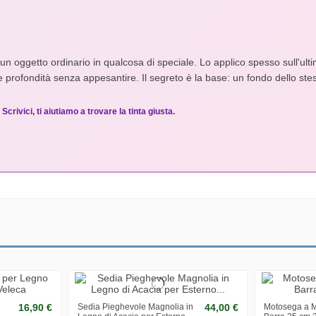
ccia. Agita o mescola bene il colore con un bastoncino prima di ogni utilizzo per
a un oggetto ordinario in qualcosa di speciale. Lo applico spesso sull'u
rofondità senza appesantire. Il segreto è la base: un fondo dello stess
ieno (Matt o Glossy) nel colore più simile alla tinta Glitter scelta. Il glitter su 
crivici, ti aiutiamo a trovare la tinta giusta.
tili per garantire una buona densità di particelle. Non "lavorare" troppo il pen
nte lucido per consolidare le particelle glitter e proteggerle dall'usura. Senza
16,90 €
Sedia Pieghevole Magnolia in
44,00 €
Motosega a M