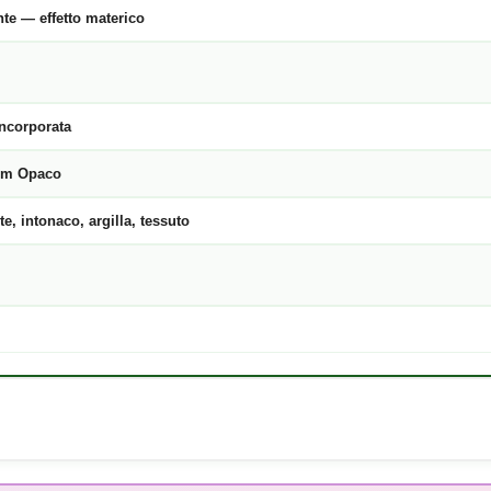
nte — effetto materico
 incorporata
um Opaco
te, intonaco, argilla, tessuto