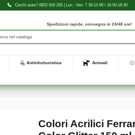
Cerchi aiuto? 0832 910 205 | Lun - Ven: 7.30-13.00 / 16.00-19.30
Spedizioni rapide, consegna in 24/48 ore!
Antinfortunistica
Animali
Colori Acrilici Ferra