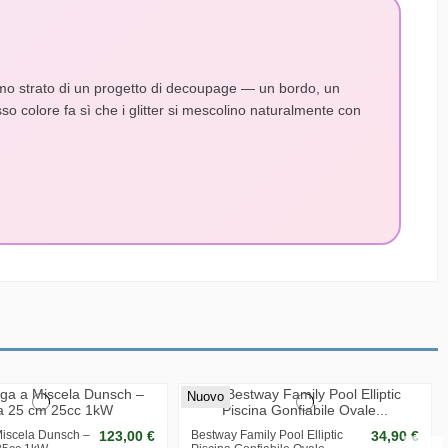
 garantire una distribuzione uniforme delle particelle.
ltimo strato di un progetto di decoupage — un bordo, un
o colore fa sì che i glitter si mescolino naturalmente con
fondo bianco o colorato restituisce risultati diversi — prova su un
nello avanti e indietro — stendi e lascia asciugare.
 fissativo le particelle esterne potrebbero sgretolarsi nel tempo
Nuovo
iscela Dunsch –
123,00 €
Bestway Family Pool Elliptic
34,90 €