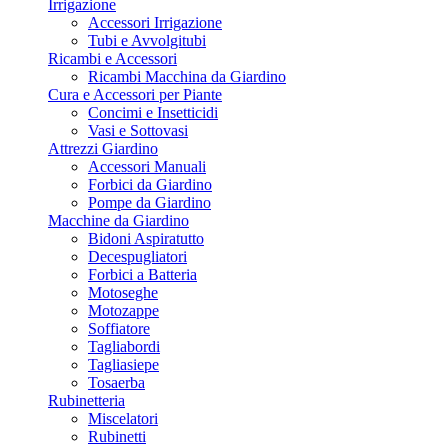
Irrigazione
Accessori Irrigazione
Tubi e Avvolgitubi
Ricambi e Accessori
Ricambi Macchina da Giardino
Cura e Accessori per Piante
Concimi e Insetticidi
Vasi e Sottovasi
Attrezzi Giardino
Accessori Manuali
Forbici da Giardino
Pompe da Giardino
Macchine da Giardino
Bidoni Aspiratutto
Decespugliatori
Forbici a Batteria
Motoseghe
Motozappe
Soffiatore
Tagliabordi
Tagliasiepe
Tosaerba
Rubinetteria
Miscelatori
Rubinetti