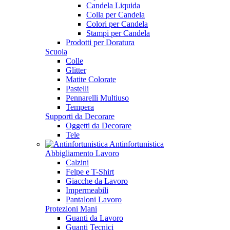
Candela Liquida
Colla per Candela
Colori per Candela
Stampi per Candela
Prodotti per Doratura
Scuola
Colle
Glitter
Matite Colorate
Pastelli
Pennarelli Multiuso
Tempera
Supporti da Decorare
Oggetti da Decorare
Tele
Antinfortunistica
Abbigliamento Lavoro
Calzini
Felpe e T-Shirt
Giacche da Lavoro
Impermeabili
Pantaloni Lavoro
Protezioni Mani
Guanti da Lavoro
Guanti Tecnici