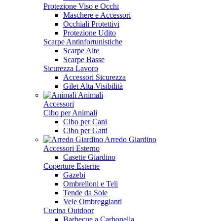
Protezione Viso e Occhi
Maschere e Accessori
Occhiali Protettivi
Protezione Udito
Scarpe Antinfortunistiche
Scarpe Alte
Scarpe Basse
Sicurezza Lavoro
Accessori Sicurezza
Gilet Alta Visibilità
Animali
Accessori
Cibo per Animali
Cibo per Cani
Cibo per Gatti
Arredo Giardino
Accessori Esterno
Casette Giardino
Coperture Esterne
Gazebi
Ombrelloni e Teli
Tende da Sole
Vele Ombreggianti
Cucina Outdoor
Barbecue a Carbonella