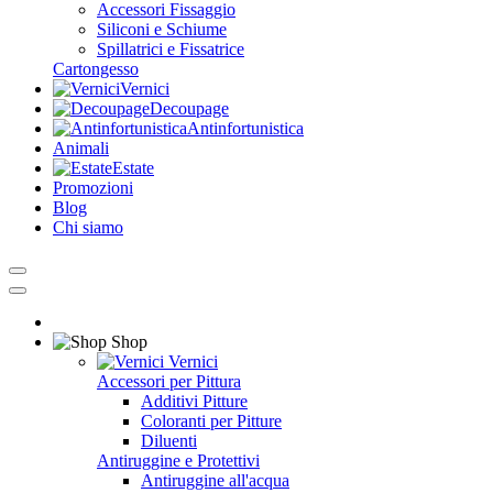
Accessori Fissaggio
Siliconi e Schiume
Spillatrici e Fissatrice
Cartongesso
Vernici
Decoupage
Antinfortunistica
Animali
Estate
Promozioni
Blog
Chi siamo
Shop
Vernici
Accessori per Pittura
Additivi Pitture
Coloranti per Pitture
Diluenti
Antiruggine e Protettivi
Antiruggine all'acqua