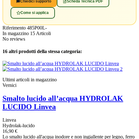
Chiedici supporto
Scheda Tecnica PDF
Diluisci e applica
4
Come si applica
Prima mano: 60–70% con acqua (Base P). Seconda mano:
45–60%. Per basi D ed ED: 35–45% e 25–35%.
Riferimento
485P00L-
⏱ Sovrapplicazione: 4–5 ore
In magazzino
15 Articoli
No reviews
16 altri prodotti della stessa categoria:
Ultimi articoli in magazzino
Vernici
Smalto lucido all’acqua HYDROLAK
LUCIDO Linvea
Linvea
Hydrolak-lucido
16,90 €
Lo smalto lucido all'acqua inodore e non ingiallente per legno, ferro