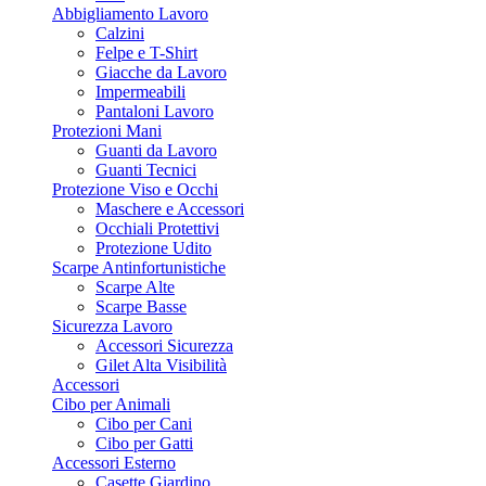
Abbigliamento Lavoro
Calzini
Felpe e T-Shirt
Giacche da Lavoro
Impermeabili
Pantaloni Lavoro
Protezioni Mani
Guanti da Lavoro
Guanti Tecnici
Protezione Viso e Occhi
Maschere e Accessori
Occhiali Protettivi
Protezione Udito
Scarpe Antinfortunistiche
Scarpe Alte
Scarpe Basse
Sicurezza Lavoro
Accessori Sicurezza
Gilet Alta Visibilità
Accessori
Cibo per Animali
Cibo per Cani
Cibo per Gatti
Accessori Esterno
Casette Giardino