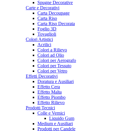
Spugne Decorative
Carte e Decorativi
Carta Decoupage
Carta Riso
Carta Riso Decorata
Foglio 3D
Tovaglioli
Colori Artistici
Acrilici
Colori a Rilievo
Colori ad Olio
Colori per Aerografo
Colori per Tessuto
Colori per Vetro
Effetti Decorativi
Doratura e Ausiliari
Effetto Cera
Effetto Malta
Effetto Piombo
Effetto Rilievo
Prodotti Tecnici
Colle e Vernici
Liquido Gum
Medium e Ausiliari
Prodotti per Candele