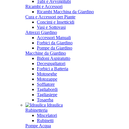
Tubi e Avvolgitubi
Ricambi e Accessori
Ricambi Macchina da Giardino
Cura e Accessori per Piante
Concimi e Insetticidi
Vasi e Sottovasi
Attrezzi Giardino
Accessori Manuali
Forbici da Giardino
Pompe da Giardino
Macchine da Giardino
Bidoni Aspiratutto
Decespugliatori
Forbici a Batteria
Motoseghe
Motozappe
Soffiatore
Tagliabordi
Tagliasiepe
Tosaerba
Idraulica
Rubinetteria
Miscelatori
Rubinetti
Pompe Acqua