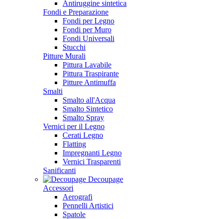
Antiruggine sintetica
Fondi e Preparazione
Fondi per Legno
Fondi per Muro
Fondi Universali
Stucchi
Pitture Murali
Pittura Lavabile
Pittura Traspirante
Pitture Antimuffa
Smalti
Smalto all'Acqua
Smalto Sintetico
Smalto Spray
Vernici per il Legno
Cerati Legno
Flatting
Impregnanti Legno
Vernici Trasparenti
Sanificanti
Decoupage
Accessori
Aerografi
Pennelli Artistici
Spatole