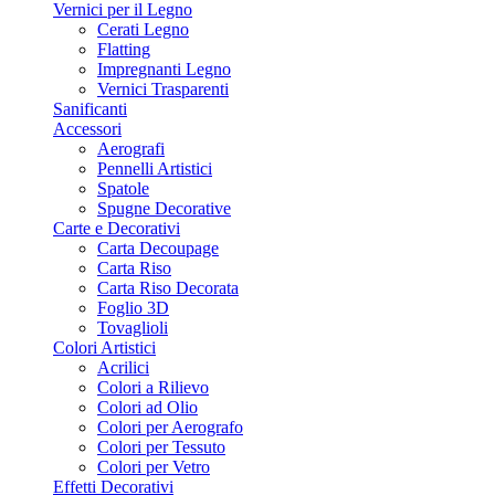
Vernici per il Legno
Cerati Legno
Flatting
Impregnanti Legno
Vernici Trasparenti
Sanificanti
Accessori
Aerografi
Pennelli Artistici
Spatole
Spugne Decorative
Carte e Decorativi
Carta Decoupage
Carta Riso
Carta Riso Decorata
Foglio 3D
Tovaglioli
Colori Artistici
Acrilici
Colori a Rilievo
Colori ad Olio
Colori per Aerografo
Colori per Tessuto
Colori per Vetro
Effetti Decorativi