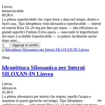
Linvea
linmat-lavabile
89,90 €
La pittura superlavabile che copre bene e dura nel tempo, dentro e
fuori casa. Tipo Idropittura vinil-silossanica superlavabile — interni
ed esterni Resa 16–20 mq per litro per mano — alta efficienza su
grandi superfici Finitura Extra opaca — nasconde le imperfezioni
del muro Lavabilità Superlavabile — si pulisce facilmente anche
dopo anni...
Aggiungi al carrello
Shop
Idropittura Silossanica per Interni
SILOXAN-IN Linvea
Linvea
siloxan-in
41,90 €
La pittura silossanica per interni che respira, repelle l'acqua e
mantiene le pareti igieniche nel tempo. Tipo Idropittura
acrilsilossanica — solo interni Resa 12–14 mq per litro per mano