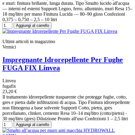
e muri: finitura brillante, lunga durata. Tipo Smalto lucido all'acqua
— interni ed esterni Supporti Legno, ferro, alluminio, muri Resa 15–
18 mq/litro per mano Finitura Lucida — 80–90 gloss Confezioni
0,375 – 0,750 – 2,5 – 10 litri
Aggiungi al carrello
Ultimi articoli in magazzino
Vernici
Impregnante Idrorepellente Per Fughe
FUGA FIX Linvea
Linvea
fugafix
23,20 €
Il trattamento idrorepellente trasparente che protegge fughe, cotto,
gres e pietra dalle infiltrazioni di acqua. Tipo Finitura idrorepellente
non filmogena a base solvente Supporti Cotto, pietra, gres
porcellanato, clinker, cemento Resa 10–14 mq/litro (cotto/pietra) ·
30 mq/litro (gres) Diluizione Pronto all'uso Confezioni 1 – 2,5 litri
Aggiungi al carrello