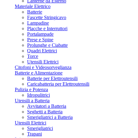
Lanterne da Esterno
Materiale Elettrico
Batterie
Fascette Stringicavo
Lampadine
Placche e Interruttori
Portalampade
Prese e Spine
Prolunghe e Ciabatte
Quadri Elettrici
Torce
Utensili Elettrici
Citofoni e Videosorveglianza
Batterie e Alimentazione
Batterie per Elettroutensili
Caricabatteria per Elettroutensili
Pulizia e Potenza
Idropulitrici
Utensili a Batteria
Avvitatori a Batteria
Seghetti a Batteria
Smerigliatrici a Batteria
Utensili Elettrici
Smerigliatrici
Trapani