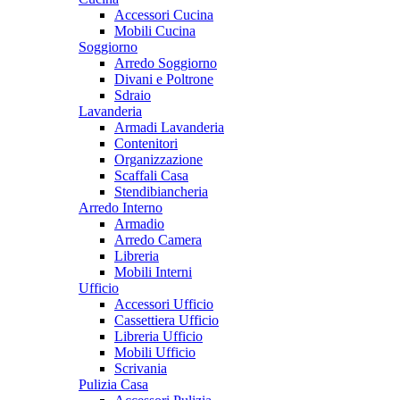
Accessori Cucina
Mobili Cucina
Soggiorno
Arredo Soggiorno
Divani e Poltrone
Sdraio
Lavanderia
Armadi Lavanderia
Contenitori
Organizzazione
Scaffali Casa
Stendibiancheria
Arredo Interno
Armadio
Arredo Camera
Libreria
Mobili Interni
Ufficio
Accessori Ufficio
Cassettiera Ufficio
Libreria Ufficio
Mobili Ufficio
Scrivania
Pulizia Casa