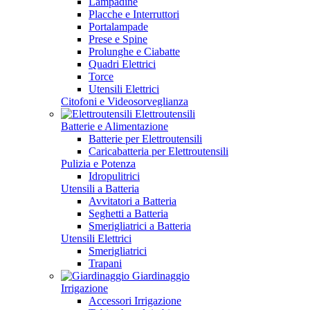
Lampadine
Placche e Interruttori
Portalampade
Prese e Spine
Prolunghe e Ciabatte
Quadri Elettrici
Torce
Utensili Elettrici
Citofoni e Videosorveglianza
Elettroutensili
Batterie e Alimentazione
Batterie per Elettroutensili
Caricabatteria per Elettroutensili
Pulizia e Potenza
Idropulitrici
Utensili a Batteria
Avvitatori a Batteria
Seghetti a Batteria
Smerigliatrici a Batteria
Utensili Elettrici
Smerigliatrici
Trapani
Giardinaggio
Irrigazione
Accessori Irrigazione