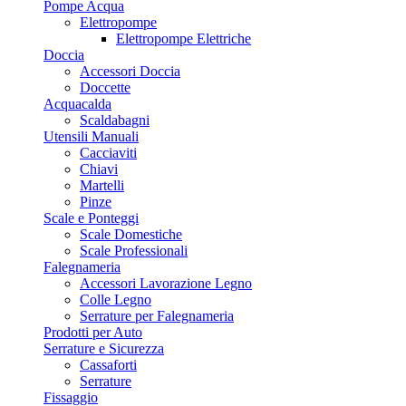
Pompe Acqua
Elettropompe
Elettropompe Elettriche
Doccia
Accessori Doccia
Doccette
Acquacalda
Scaldabagni
Utensili Manuali
Cacciaviti
Chiavi
Martelli
Pinze
Scale e Ponteggi
Scale Domestiche
Scale Professionali
Falegnameria
Accessori Lavorazione Legno
Colle Legno
Serrature per Falegnameria
Prodotti per Auto
Serrature e Sicurezza
Cassaforti
Serrature
Fissaggio