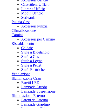
Accessori Ufficio
Cassettiera Ufficio
Libreria Ufficio
Mobili Ufficio
Scrivania
Pulizia Casa
Accessori Pulizia
Climatizzazione
Camini
Accessori per Camino
Riscaldamento
Caldaie
Stufe a Bioetanolo
Stufe a Gas
Stufe a Legna
Stufe a Pellet
Stufe Elettriche
Ventilazione
Illuminazione Casa
Faretti LED
Lampade Arredo
Lampade Sospensione
Illuminazione Esterno
Faretti da Esterno
Lampade Giardino