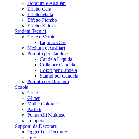
Doratura e Ausiliari
Effetto Cera
Effetto Malta
Effetto Piombo
Effetto Rilievo
Prodotti Tecnici
Colle e Vernici
Liquido Gum
Medium e Ausiliari
Prodotti per Candele
Candela Liquida
Colla per Candela
Colori per Candela
Stampi per Candela
Prodotti per Doratura
Scuola
Colle
Glitter
Matite Colorate
Pastelli
Pennarelli Multiuso
Tempera
Supporti da Decorare
Oggetti da Decorare
Tele