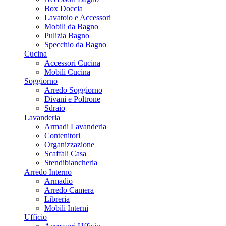
Box Doccia
Lavatoio e Accessori
Mobili da Bagno
Pulizia Bagno
Specchio da Bagno
Cucina
Accessori Cucina
Mobili Cucina
Soggiorno
Arredo Soggiorno
Divani e Poltrone
Sdraio
Lavanderia
Armadi Lavanderia
Contenitori
Organizzazione
Scaffali Casa
Stendibiancheria
Arredo Interno
Armadio
Arredo Camera
Libreria
Mobili Interni
Ufficio