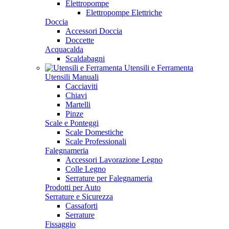
Elettropompe
Elettropompe Elettriche
Doccia
Accessori Doccia
Doccette
Acquacalda
Scaldabagni
Utensili e Ferramenta
Utensili Manuali
Cacciaviti
Chiavi
Martelli
Pinze
Scale e Ponteggi
Scale Domestiche
Scale Professionali
Falegnameria
Accessori Lavorazione Legno
Colle Legno
Serrature per Falegnameria
Prodotti per Auto
Serrature e Sicurezza
Cassaforti
Serrature
Fissaggio