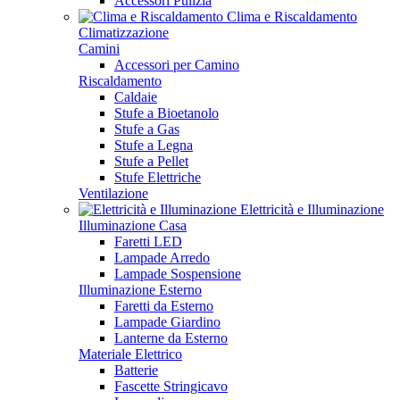
Accessori Pulizia
Clima e Riscaldamento
Climatizzazione
Camini
Accessori per Camino
Riscaldamento
Caldaie
Stufe a Bioetanolo
Stufe a Gas
Stufe a Legna
Stufe a Pellet
Stufe Elettriche
Ventilazione
Elettricità e Illuminazione
Illuminazione Casa
Faretti LED
Lampade Arredo
Lampade Sospensione
Illuminazione Esterno
Faretti da Esterno
Lampade Giardino
Lanterne da Esterno
Materiale Elettrico
Batterie
Fascette Stringicavo