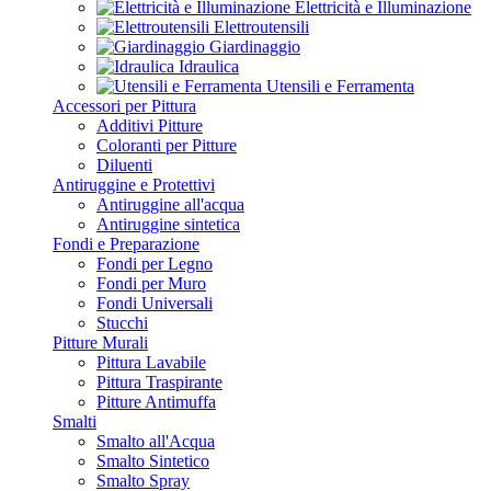
Elettricità e Illuminazione
Elettroutensili
Giardinaggio
Idraulica
Utensili e Ferramenta
Accessori per Pittura
Additivi Pitture
Coloranti per Pitture
Diluenti
Antiruggine e Protettivi
Antiruggine all'acqua
Antiruggine sintetica
Fondi e Preparazione
Fondi per Legno
Fondi per Muro
Fondi Universali
Stucchi
Pitture Murali
Pittura Lavabile
Pittura Traspirante
Pitture Antimuffa
Smalti
Smalto all'Acqua
Smalto Sintetico
Smalto Spray