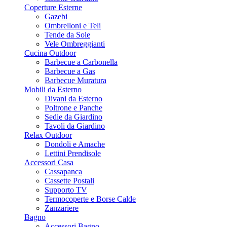
Coperture Esterne
Gazebi
Ombrelloni e Teli
Tende da Sole
Vele Ombreggianti
Cucina Outdoor
Barbecue a Carbonella
Barbecue a Gas
Barbecue Muratura
Mobili da Esterno
Divani da Esterno
Poltrone e Panche
Sedie da Giardino
Tavoli da Giardino
Relax Outdoor
Dondoli e Amache
Lettini Prendisole
Accessori Casa
Cassapanca
Cassette Postali
Supporto TV
Termocoperte e Borse Calde
Zanzariere
Bagno
Accessori Bagno