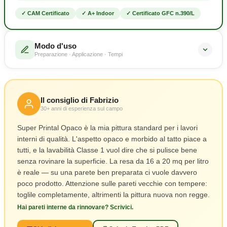
✓ CAM Certificato
✓ A+ Indoor
✓ Certificato GFC n.390/L
Modo d'uso
Preparazione · Applicazione · Tempi
Muri nuovi: isola prima
1
Carteggia per rimuovere incoerenze. Applica una mano di
Il consiglio di Fabrizio
Isolante Printal diluita al 300–400% con acqua. Poi due mani
30+ anni di esperienza sul campo
di Super Printal Opaco.
Super Printal Opaco è la mia pittura standard per i lavori
Muri vecchi con tempere o traspiranti
2
interni di qualità. L'aspetto opaco e morbido al tatto piace a
Rimuovi totalmente le vecchie pitture. Applica Isolante Printal
tutti, e la lavabilità Classe 1 vuol dire che si pulisce bene
al 300–400%. Poi due mani di Super Printal Opaco.
senza rovinare la superficie. La resa da 16 a 20 mq per litro
⚠ Rimuovere completamente le tempere prima di procedere
è reale — su una parete ben preparata ci vuole davvero
poco prodotto. Attenzione sulle pareti vecchie con tempere:
Muri vecchi con pitture lavabili
3
toglile completamente, altrimenti la pittura nuova non regge.
Carteggia rimuovendo le parti non aderenti. Smacchia le
Hai pareti interne da rinnovare? Scrivici.
stuccature con Isolante Printal al 300–400%. Poi due mani di
Super Printal Opaco.