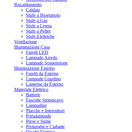
Riscaldamento
Caldaie
Stufe a Bioetanolo
Stufe a Gas
Stufe a Legna
Stufe a Pellet
Stufe Elettriche
Ventilazione
Illuminazione Casa
Faretti LED
Lampade Arredo
Lampade Sospensione
Illuminazione Esterno
Faretti da Esterno
Lampade Giardino
Lanterne da Esterno
Materiale Elettrico
Batterie
Fascette Stringicavo
Lampadine
Placche e Interruttori
Portalampade
Prese e Spine
Prolunghe e Ciabatte
Quadri Elettrici