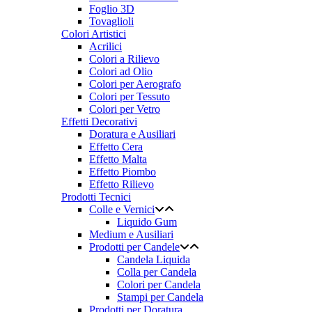
Foglio 3D
Tovaglioli
Colori Artistici
Acrilici
Colori a Rilievo
Colori ad Olio
Colori per Aerografo
Colori per Tessuto
Colori per Vetro
Effetti Decorativi
Doratura e Ausiliari
Effetto Cera
Effetto Malta
Effetto Piombo
Effetto Rilievo
Prodotti Tecnici
Colle e Vernici
Liquido Gum
Medium e Ausiliari
Prodotti per Candele
Candela Liquida
Colla per Candela
Colori per Candela
Stampi per Candela
Prodotti per Doratura