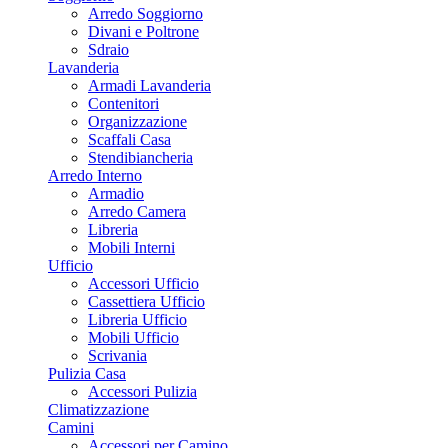
Arredo Soggiorno
Divani e Poltrone
Sdraio
Lavanderia
Armadi Lavanderia
Contenitori
Organizzazione
Scaffali Casa
Stendibiancheria
Arredo Interno
Armadio
Arredo Camera
Libreria
Mobili Interni
Ufficio
Accessori Ufficio
Cassettiera Ufficio
Libreria Ufficio
Mobili Ufficio
Scrivania
Pulizia Casa
Accessori Pulizia
Climatizzazione
Camini
Accessori per Camino