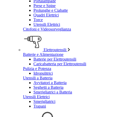
Portalampade
Prese e Spine
Prolunghe e Ciabatte
Quadri Elettrici
Torce
Utensili Elettrici
Citofoni e Videosorveglianza
Elettroutensili
Batterie e Alimentazione
Batterie per Elettroutensili
Caricabatteria per Elettroutensili
Pulizia e Potenza
Idropulitrici
Utensili a Batteria
Avvitatori a Batteria
Seghetti a Batteria
Smerigliatrici a Batteria
Utensili Elettrici
Smerigliatrici
Trapani