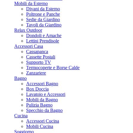
Mobili da Esterno
Divani da Esterno
Poltrone e Panche
Sedie da Giardino
Tavoli da Giardino
Relax Outdoor
Dondoli e Amache
Lettini Prendisole
Accessori Casa
Cassapanca
Cassette Postali
Supporto TV
Termocoperte e Borse Calde
Zanzariere
Bagno
Accessori Bagno
Box Doccia
Lavatoio e Accessori
Mobili da Bagno
Pulizia Bagno
Specchio da Bagno
Cucina
Accessori Cucina
Mobili Cucina
Soggiorno