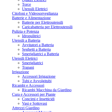
Torce
Utensili Elettrici
Citofoni e Videosorveglianza
Batterie e Alimentazione
Batterie per Elettroutensili
Caricabatteria per Elettroutensili
Pulizia e Potenza
Idropulitrici
Utensili a Batteria
Avvitatori a Batteria
Seghetti a Batteria
Smerigliatrici a Batteria
Utensili Elettrici
Smerigliatrici
Trapani
Irrigazione
Accessori Irrigazione
Tubi e Avvolgitubi
Ricambi e Accessori
Ricambi Macchina da Giardino
Cura e Accessori per Piante
Concimi e Insetticidi
Vasi e Sottovasi
Attrezzi Giardino