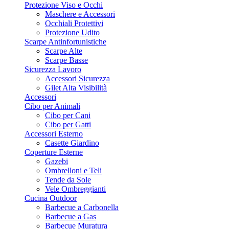
Protezione Viso e Occhi
Maschere e Accessori
Occhiali Protettivi
Protezione Udito
Scarpe Antinfortunistiche
Scarpe Alte
Scarpe Basse
Sicurezza Lavoro
Accessori Sicurezza
Gilet Alta Visibilità
Accessori
Cibo per Animali
Cibo per Cani
Cibo per Gatti
Accessori Esterno
Casette Giardino
Coperture Esterne
Gazebi
Ombrelloni e Teli
Tende da Sole
Vele Ombreggianti
Cucina Outdoor
Barbecue a Carbonella
Barbecue a Gas
Barbecue Muratura