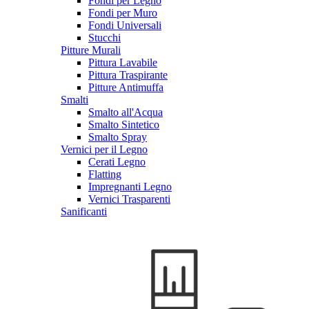
Fondi per Legno
Fondi per Muro
Fondi Universali
Stucchi
Pitture Murali
Pittura Lavabile
Pittura Traspirante
Pitture Antimuffa
Smalti
Smalto all'Acqua
Smalto Sintetico
Smalto Spray
Vernici per il Legno
Cerati Legno
Flatting
Impregnanti Legno
Vernici Trasparenti
Sanificanti