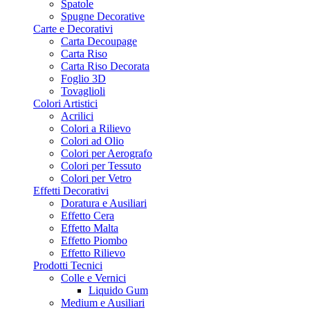
Spatole
Spugne Decorative
Carte e Decorativi
Carta Decoupage
Carta Riso
Carta Riso Decorata
Foglio 3D
Tovaglioli
Colori Artistici
Acrilici
Colori a Rilievo
Colori ad Olio
Colori per Aerografo
Colori per Tessuto
Colori per Vetro
Effetti Decorativi
Doratura e Ausiliari
Effetto Cera
Effetto Malta
Effetto Piombo
Effetto Rilievo
Prodotti Tecnici
Colle e Vernici
Liquido Gum
Medium e Ausiliari