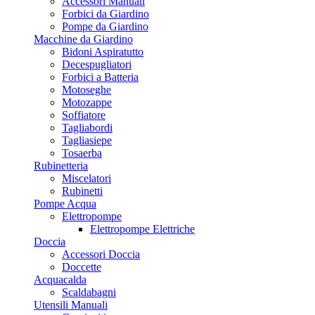
Accessori Manuali
Forbici da Giardino
Pompe da Giardino
Macchine da Giardino
Bidoni Aspiratutto
Decespugliatori
Forbici a Batteria
Motoseghe
Motozappe
Soffiatore
Tagliabordi
Tagliasiepe
Tosaerba
Rubinetteria
Miscelatori
Rubinetti
Pompe Acqua
Elettropompe
Elettropompe Elettriche
Doccia
Accessori Doccia
Doccette
Acquacalda
Scaldabagni
Utensili Manuali