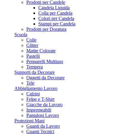
Prodotti per Candele
Candela Liquida
Colla per Candela
Colori per Candela
Stampi per Candela
Prodotti per Doratura
Scuola
Colle
Glitter
Matite Colorate
Pastelli
Pennarelli Multiuso
Tempera
Supporti da Decorare
Oggetti da Decorare
Tele
Abbigliamento Lavoro
Calzini
Felpe e T-Shirt
Giacche da Lavoro
Impermeabili
Pantaloni Lavoro
Protezioni Mani
Guanti da Lavoro
Guanti Tecnici