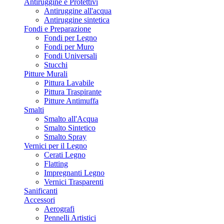
Antiruggine e Protettivi
Antiruggine all'acqua
Antiruggine sintetica
Fondi e Preparazione
Fondi per Legno
Fondi per Muro
Fondi Universali
Stucchi
Pitture Murali
Pittura Lavabile
Pittura Traspirante
Pitture Antimuffa
Smalti
Smalto all'Acqua
Smalto Sintetico
Smalto Spray
Vernici per il Legno
Cerati Legno
Flatting
Impregnanti Legno
Vernici Trasparenti
Sanificanti
Accessori
Aerografi
Pennelli Artistici