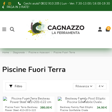
Cerchi aiuto? 0832 910 205 | Lun - Ven: 7.30-13.00 / 16.00-19.30
PAGA IN 3 RATE!
0
Home
Stagionale
Piscine e Accessori
Piscine Fuori Terra
Piscine Fuori Terra
Filtro
Rilevanza
4
Piscina Fuori Terra Bestway
380,00 €
Bestway Family Pool Elliptic
34,90 €
Power Steel 412×201×122
Piscina Gonfiabile Ovale