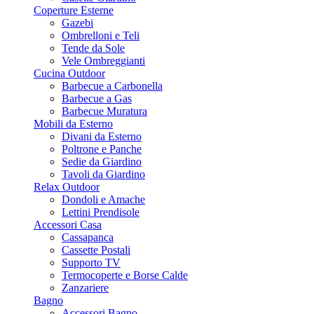
Coperture Esterne
Gazebi
Ombrelloni e Teli
Tende da Sole
Vele Ombreggianti
Cucina Outdoor
Barbecue a Carbonella
Barbecue a Gas
Barbecue Muratura
Mobili da Esterno
Divani da Esterno
Poltrone e Panche
Sedie da Giardino
Tavoli da Giardino
Relax Outdoor
Dondoli e Amache
Lettini Prendisole
Accessori Casa
Cassapanca
Cassette Postali
Supporto TV
Termocoperte e Borse Calde
Zanzariere
Bagno
Accessori Bagno