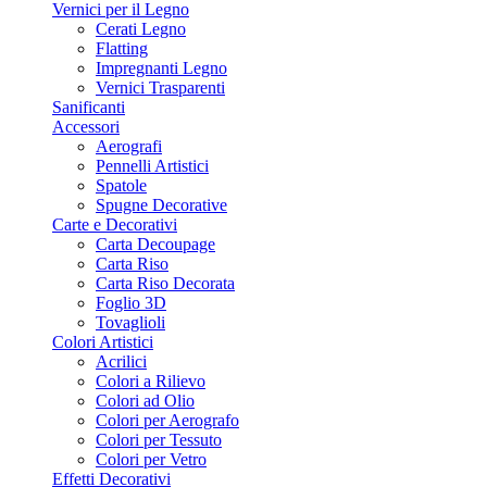
Vernici per il Legno
Cerati Legno
Flatting
Impregnanti Legno
Vernici Trasparenti
Sanificanti
Accessori
Aerografi
Pennelli Artistici
Spatole
Spugne Decorative
Carte e Decorativi
Carta Decoupage
Carta Riso
Carta Riso Decorata
Foglio 3D
Tovaglioli
Colori Artistici
Acrilici
Colori a Rilievo
Colori ad Olio
Colori per Aerografo
Colori per Tessuto
Colori per Vetro
Effetti Decorativi