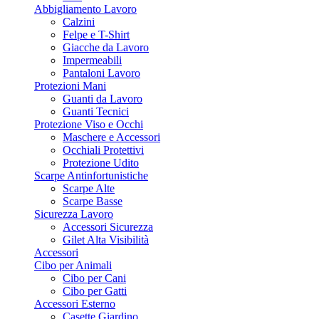
Abbigliamento Lavoro
Calzini
Felpe e T-Shirt
Giacche da Lavoro
Impermeabili
Pantaloni Lavoro
Protezioni Mani
Guanti da Lavoro
Guanti Tecnici
Protezione Viso e Occhi
Maschere e Accessori
Occhiali Protettivi
Protezione Udito
Scarpe Antinfortunistiche
Scarpe Alte
Scarpe Basse
Sicurezza Lavoro
Accessori Sicurezza
Gilet Alta Visibilità
Accessori
Cibo per Animali
Cibo per Cani
Cibo per Gatti
Accessori Esterno
Casette Giardino