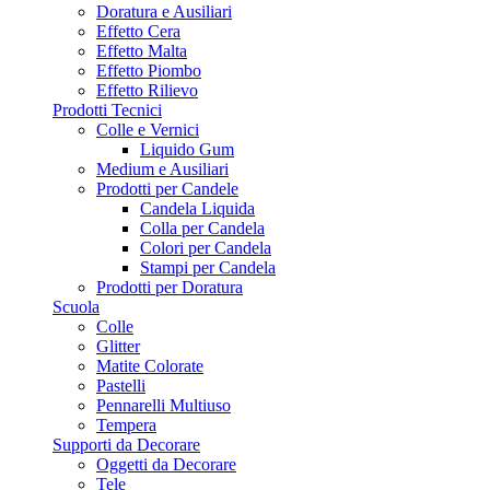
Doratura e Ausiliari
Effetto Cera
Effetto Malta
Effetto Piombo
Effetto Rilievo
Prodotti Tecnici
Colle e Vernici
Liquido Gum
Medium e Ausiliari
Prodotti per Candele
Candela Liquida
Colla per Candela
Colori per Candela
Stampi per Candela
Prodotti per Doratura
Scuola
Colle
Glitter
Matite Colorate
Pastelli
Pennarelli Multiuso
Tempera
Supporti da Decorare
Oggetti da Decorare
Tele