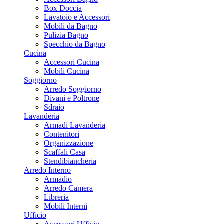
Box Doccia
Lavatoio e Accessori
Mobili da Bagno
Pulizia Bagno
Specchio da Bagno
Cucina
Accessori Cucina
Mobili Cucina
Soggiorno
Arredo Soggiorno
Divani e Poltrone
Sdraio
Lavanderia
Armadi Lavanderia
Contenitori
Organizzazione
Scaffali Casa
Stendibiancheria
Arredo Interno
Armadio
Arredo Camera
Libreria
Mobili Interni
Ufficio