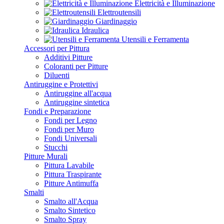
Elettricità e Illuminazione
Elettroutensili
Giardinaggio
Idraulica
Utensili e Ferramenta
Accessori per Pittura
Additivi Pitture
Coloranti per Pitture
Diluenti
Antiruggine e Protettivi
Antiruggine all'acqua
Antiruggine sintetica
Fondi e Preparazione
Fondi per Legno
Fondi per Muro
Fondi Universali
Stucchi
Pitture Murali
Pittura Lavabile
Pittura Traspirante
Pitture Antimuffa
Smalti
Smalto all'Acqua
Smalto Sintetico
Smalto Spray