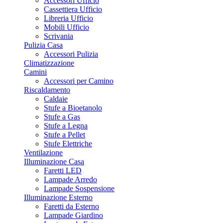
Accessori Ufficio
Cassettiera Ufficio
Libreria Ufficio
Mobili Ufficio
Scrivania
Pulizia Casa
Accessori Pulizia
Climatizzazione
Camini
Accessori per Camino
Riscaldamento
Caldaie
Stufe a Bioetanolo
Stufe a Gas
Stufe a Legna
Stufe a Pellet
Stufe Elettriche
Ventilazione
Illuminazione Casa
Faretti LED
Lampade Arredo
Lampade Sospensione
Illuminazione Esterno
Faretti da Esterno
Lampade Giardino